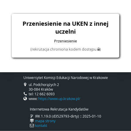
Przeniesienie na UKEN z innej
uczelni
Przeniesienie
(rekrutacja chroniona kodem dostępu
)
Uniwersytet Komisji Edukacji Narodowej w Krakowie
ul. Podchorążych 2
30-084 Kraków
tel: 12 662 6093
www:
https://www.up.krakow.pl/
Internetowa Rekrutacja Kandydatów
IRK 1.19.0 (d3529793-dirty) :: 2025-01-10
mapa strony
kontakt