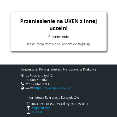
Przeniesienie na UKEN z innej
uczelni
Przeniesienie
(rekrutacja chroniona kodem dostępu
)
Uniwersytet Komisji Edukacji Narodowej w Krakowie
ul. Podchorążych 2
30-084 Kraków
tel: 12 662 6093
www:
https://www.up.krakow.pl/
Internetowa Rekrutacja Kandydatów
IRK 1.19.0 (d3529793-dirty) :: 2025-01-10
mapa strony
kontakt