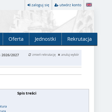
zaloguj się
utwórz konto
Oferta
Jednostki
Rekrutacja
m 2026/2027
zmień rekrutację
anuluj wybór
Spis treści
tura
tura