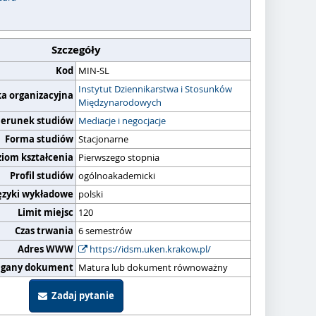
Szczegóły
Kod
MIN-SL
Instytut Dziennikarstwa i Stosunków
ka organizacyjna
Międzynarodowych
ierunek studiów
Mediacje i negocjacje
Forma studiów
Stacjonarne
ziom kształcenia
Pierwszego stopnia
Profil studiów
ogólnoakademicki
ęzyki wykładowe
polski
Limit miejsc
120
Czas trwania
6 semestrów
Adres WWW
https://idsm.uken.krakow.pl/
gany dokument
Matura lub dokument równoważny
Zadaj pytanie