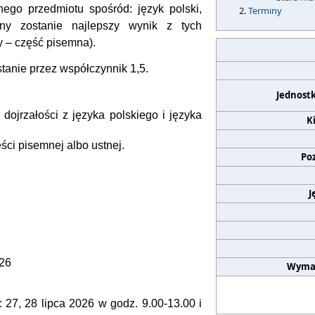
go przedmiotu spośród: język polski,
Terminy
ony zostanie najlepszy wynik z tych
y – część pisemna).
anie przez współczynnik 1,5.
Jednost
ojrzałości z języka polskiego i języka
K
ęści pisemnej albo ustnej.
Po
J
026
Wyma
j: 27, 28 lipca 2026
w godz. 9.00-13.00 i