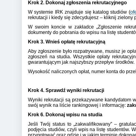
Krok 2. Dokonaj zgłoszenia rekrutacyjnego
W systemie IRK znajduje się katalog studiów (
of
rekrutacji i kiedy się zdecydujesz – kliknij zielony 
W swoim koncie w zakładce „Zgłoszenie rekruta
dokumenty do pobrania do wpisu na listę studentów
Krok 3. Wnieś opłatę rekrutacyjną
Aby zgłoszenie było rozpatrywane, musisz je opła
zgłoszeń na studia. Wszystkie opłaty rekrutac
gwarantującym jak najszybszy przepływ środków.
Wysokość naliczonych opłat, numer konta do prze
Krok 4. Sprawdź wyniki rekrutacji
Wyniki rekrutacji są przekazywane kandydatom w 
swój wynik na liście rankingowej i informację:
zak
Krok 6. Dokonaj wpisu na studia
Jeśli Twój status to „zakwalifikowany” – gratul
podjęcia studiów, czyli wpis na listę studentów. 
przygotować oraz gdzie i w jakim terminie dokona