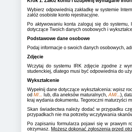
Krok 1. Załóż konto i uzupełnij wymagane info
Wybierz odpowiednią zakładkę w systemie Inter
załóż osobiste konto rejestracyjne.
Po aktywowaniu konta zaloguj się do systemu, 
dotyczące Twoich danych osobowych i wykształc
Podstawowe dane osobowe
Podaj informacje o swoich danych osobowych, adr
Zdjęcie
Wczytaj do systemu IRK zdjęcie zgodne z wyma
studenckiej, dlatego musi być odpowiednia do uż
Wykształcenie
Wypełnij dane dotyczące wykształcenia: wpisz rod
od
M/...
lub, dla aneksów maturalnych,
AM/...
), da
kraj wydania dokumentu. Tegoroczni maturzyści m
Skan świadectwa należy dodać w przypadku częśc
przypadkach nie ma potrzeby wczytywania skanó
Po zapisaniu formularza pojawi się w prawym ro
otrzymasz.
Możesz dokonać zgłoszenia przed ot