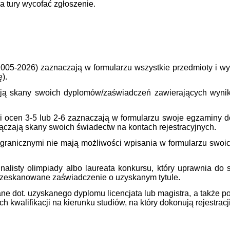
a tury wycofać zgłoszenie.
5-2026) zaznaczają w formularzu wszystkie przedmioty i w
).
ą skany swoich dyplomów/zaświadczeń zawierających wyniki 
i ocen 3-5 lub 2-6 zaznaczają w formularzu swoje egzaminy do
ączają skany swoich świadectw na kontach rejestracyjnych.
ranicznymi nie mają możliwości wpisania w formularzu swoich
inalisty olimpiady albo laureata konkursu, który uprawnia do
 zeskanowane zaświadczenie o uzyskanym tytule.
dane dot. uzyskanego dyplomu licencjata lub magistra, a także 
h kwalifikacji na kierunku studiów, na który dokonują rejestracji