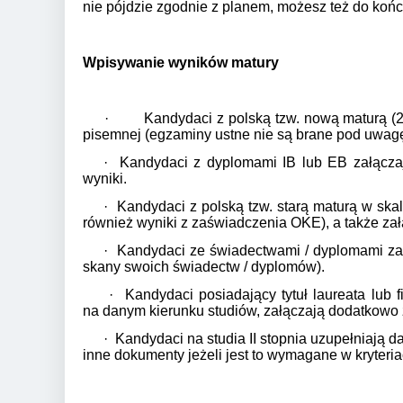
nie pójdzie zgodnie z planem, możesz też do końc
Wpisywanie wyników matury
· Kandydaci z polską tzw. nową maturą (200
pisemnej (egzaminy ustne nie są brane pod uwagę
· Kandydaci z dyplomami IB lub EB załączaj
wyniki.
· Kandydaci z polską tzw. starą maturą w skal
również wyniki z zaświadczenia OKE), a także zał
· Kandydaci ze świadectwami / dyplomami zag
skany swoich świadectw / dyplomów).
· Kandydaci posiadający tytuł laureata lub f
na danym kierunku studiów, załączają dodatkowo
· Kandydaci na studia II stopnia uzupełniają 
inne dokumenty jeżeli jest to wymagane w kryteriac