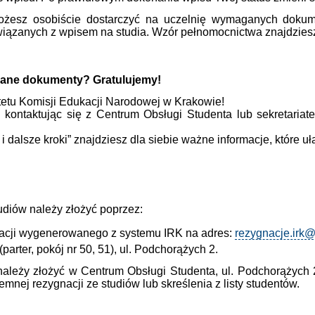
możesz osobiście dostarczyć na uczelnię wymaganych do
wiązanych z wpisem na studia. Wzór pełnomocnictwa znajdziesz
agane dokumenty? Gratulujemy!
tetu Komisji Edukacji Narodowej w Krakowie!
, kontaktując się z Centrum Obsługi Studenta lub sekretaria
 dalsze kroki” znajdziesz dla siebie ważne informacje, które uł
udiów należy złożyć poprzez:
nacji wygenerowanego z systemu IRK na adres:
rezygnacje.irk
parter, pokój nr 50, 51), ul. Podchorążych 2.
ależy złożyć w Centrum Obsługi Studenta, ul. Podchorążych 2
emnej rezygnacji ze studiów lub skreślenia z listy studentów.