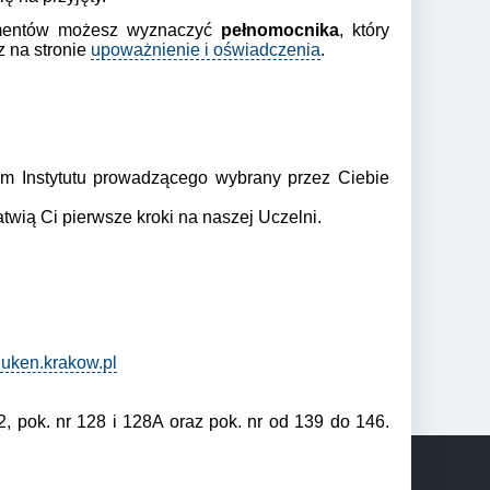
kumentów możesz wyznaczyć
pełnomocnika
, który
 na stronie
upoważnienie i oświadczenia
.
tem Instytutu prowadzącego wybrany przez Ciebie
atwią Ci pierwsze kroki na naszej Uczelni.
@uken.krakow.pl
, pok. nr 128 i 128A oraz pok. nr od 139 do 146.