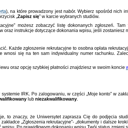
erta
), na które prowadzony jest nabór. Wybierz spośród nich i
przycisk „
Zapisz się
” w karcie wybranych studiów.
cyjne” możesz zobaczyć listę dokonanych zgłoszeń. Tam te
 oraz instrukcje dotyczące dokonania wpisu, jeśli zostaniesz 
cić. Każde zgłoszenie rekrutacyjne to osobna opłata rekrutac
yjne wnosi się na ten sam indywidualny numer rachunku. Zal
lewu oraz opcję szybkiej płatności znajdziesz w swoim koncie
systemie IRK. Po zalogowaniu, w części „Moje konto” w zakła
walifikowany
lub
niezakwalifikowany
.
acje, to znaczy, że Uniwersytet zaprasza Cię do podjęcia stud
W zakładce „Zgłoszenia rekrutacyjne”- „dokumenty i dalsze kro
ć wpisu. Po prawidłowym dokonaniu wpisu Twój status zmieni si