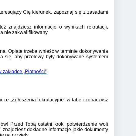
nteresujący Cię kierunek, zapoznaj się z zasadami
ż znajdziesz informacje o wynikach rekrutacji,
na nie zakwalifikowany.
yjna. Opłatę trzeba wnieść w terminie dokonywania
eca się, aby przelewy były dokonywane systemem
w zakładce „Płatności”
.
dce „Zgłoszenia rekrutacyjne” w tabeli zobaczysz
iów! Przed Tobą ostatni krok, potwierdzenie woli
ki” znajdziesz dokładne informacje jakie dokumenty
ę na przyjęty.