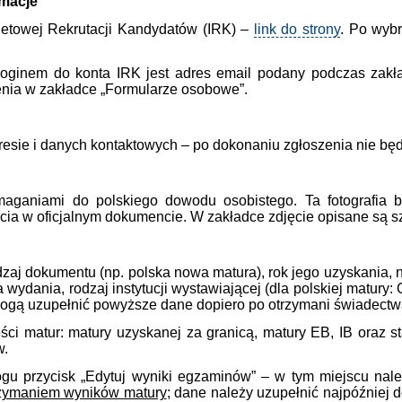
rmacje
netowej Rekrutacji Kandydatów (IRK) –
link do strony
. Po wybr
loginem do konta IRK jest adres email podany podczas zakła
enia w zakładce „Formularze osobowe”.
esie i danych kontaktowych – po dokonaniu zgłoszenia nie będ
ganiami do polskiego dowodu osobistego. Ta fotografia b
ycia w oficjalnym dokumencie. W zakładce zdjęcie opisane są
zaj dokumentu (np. polska nowa matura), rok jego uzyskania, 
ta wydania, rodzaj instytucji wystawiającej (dla polskiej matur
ogą uzupełnić powyższe dane dopiero po otrzymani świadectwa
i matur: matury uzyskanej za granicą, matury EB, IB oraz s
w.
gu przycisk „Edytuj wyniki egzaminów” – w tym miejscu nale
rzymaniem wyników matury
; dane należy uzupełnić najpóźniej do