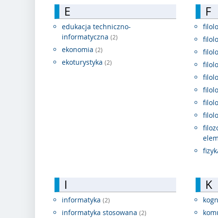
E
F
edukacja techniczno-
filo
informatyczna
(2)
filo
ekonomia
(2)
filo
ekoturystyka
(2)
filo
filo
filo
filo
filo
filo
elem
fizy
I
K
informatyka
kogn
(2)
informatyka stosowana
komu
(2)