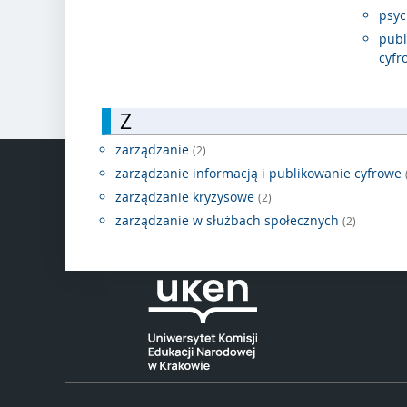
psyc
publ
cyf
Z
zarządzanie
(2)
zarządzanie informacją i publikowanie cyfrowe
zarządzanie kryzysowe
(2)
zarządzanie w służbach społecznych
(2)