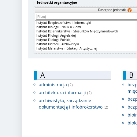
Jednostki organizacyjne
Dostępne jednostki
A
B
administracja
bezp
(2)
mię
architektura informacji
(2)
bez
archiwistyka, zarządzanie
dokumentacją i infobrokerstwo
bezp
(2)
bioi
biol