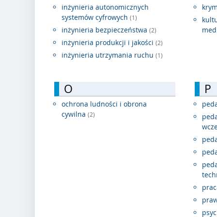
inżynieria autonomicznych
krym
systemów cyfrowych
(1)
kult
inżynieria bezpieczeństwa
med
(2)
inżynieria produkcji i jakości
(2)
inżynieria utrzymania ruchu
(1)
O
P
ochrona ludności i obrona
ped
cywilna
(2)
peda
wcz
peda
peda
peda
tech
prac
pra
psyc