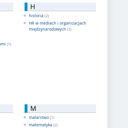
H
historia
(2)
HR w mediach i organizacjach
międzynarodowych
(2)
iami
(1)
M
malarstwo
(1)
matematyka
(2)