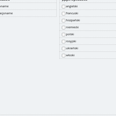
onarne
angielski
acjonarne
francuski
hiszpański
niemiecki
polski
rosyjski
ukraiński
włoski