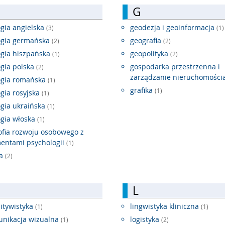
G
logia angielska
geodezja i geoinformacja
(3)
(1)
logia germańska
geografia
(2)
(2)
logia hiszpańska
geopolityka
(1)
(2)
logia polska
gospodarka przestrzenna i
(2)
zarządzanie nieruchomośc
logia romańska
(1)
grafika
(1)
logia rosyjska
(1)
logia ukraińska
(1)
logia włoska
(1)
zofia rozwoju osobowego z
entami psychologii
(1)
ka
(2)
L
itywistyka
lingwistyka kliniczna
(1)
(1)
nikacja wizualna
logistyka
(1)
(2)