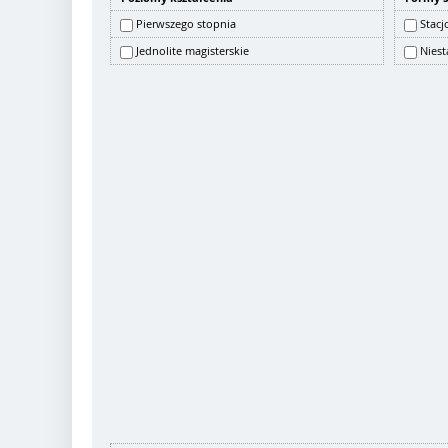
Pierwszego stopnia
Stacj
Jednolite magisterskie
Niest