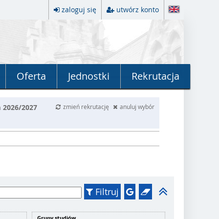
zaloguj się
utwórz konto
Oferta
Jednostki
Rekrutacja
m 2026/2027
zmień rekrutację
anuluj wybór
Filtruj
Grupy studiów