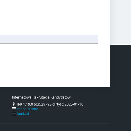
Internetowa Rekrutacja Kandydatów
IRK 1.19.0 (d3529793-dirty) :: 2025-01-10
mapa strony
kontakt