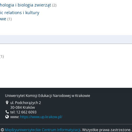
hologia i biologia zwierząt
(2)
ic relations i kultury
rowe
(1)
(1)
Uniwersytet Komisji Edukacji Narodowej w Krakowie
ul. Podchorążych 2
30-084 Kraków
tel: 12 662 6093
www:
https://www.up.krakow.pl/
Międzyuniwersyteckie Centrum Informatyzacji
. Wszystkie prawa zastrzeżone.