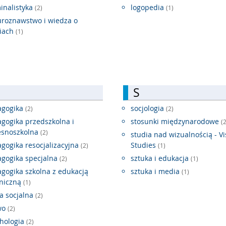
inalistyka
logopedia
(2)
(1)
uroznawstwo i wiedza o
iach
(1)
S
agogika
socjologia
(2)
(2)
gogika przedszkolna i
stosunki międzynarodowe
(2
esnoszkolna
(2)
studia nad wizualnością - Vi
gogika resocjalizacyjna
Studies
(2)
(1)
gogika specjalna
sztuka i edukacja
(2)
(1)
gogika szkolna z edukacją
sztuka i media
(1)
niczną
(1)
a socjalna
(2)
wo
(2)
hologia
(2)